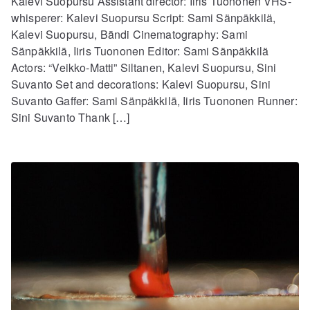
Kalevi Suopursu Assistant director: Iiris Tuononen VHS-
whisperer: Kalevi Suopursu Script: Sami Sänpäkkilä,
Kalevi Suopursu, Bändi Cinematography: Sami
Sänpäkkilä, Iiris Tuononen Editor: Sami Sänpäkkilä
Actors: “Veikko-Matti” Siltanen, Kalevi Suopursu, Sini
Suvanto Set and decorations: Kalevi Suopursu, Sini
Suvanto Gaffer: Sami Sänpäkkilä, Iiris Tuononen Runner:
Sini Suvanto Thank […]