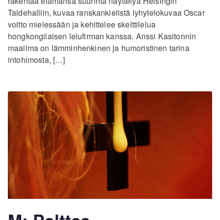
rakentaa elämänsä suurinta näyttelyä Helsingin
Taidehalliin, kuvaa ranskankielistä lyhytelokuvaa Oscar
voitto mielessään ja kehittelee skeittilelua
hongkongilaisen lelufirman kanssa. Anssi Kasitonnin
maailma on lämminhenkinen ja humoristinen tarina
intohimosta, […]