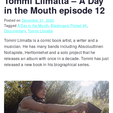
Tommi Liimatta – A Day
in the Mouth episode 12
Posted on
December 21, 2020
Tagged
A Day in the Mouth
,
Blackmagic Pocket 4K
,
Documentary
,
Tommi Liimatta
Tommi Liimatta is a comic book artist, a writer and a
musician. He has many bands including Absoluuttinen
Nollapiste, Herttomiehet and a solo project that he
releases an album with once in a decade. Tommi has just
released a new book in his biographical series.