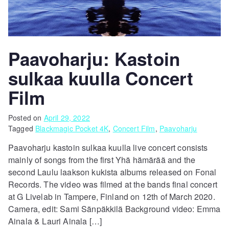
Paavoharju: Kastoin
sulkaa kuulla Concert
Film
Posted on
April 29, 2022
Tagged
Blackmagic Pocket 4K
,
Concert Film
,
Paavoharju
Paavoharju kastoin sulkaa kuulla live concert consists
mainly of songs from the first Yhä hämärää and the
second Laulu laakson kukista albums released on Fonal
Records. The video was filmed at the bands final concert
at G Livelab in Tampere, Finland on 12th of March 2020.
Camera, edit: Sami Sänpäkkilä Background video: Emma
Ainala & Lauri Ainala […]