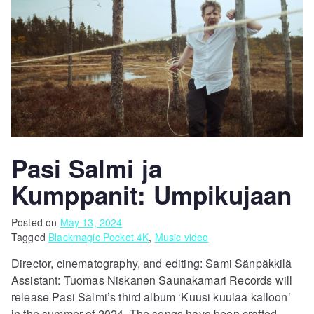
Pasi Salmi ja
Kumppanit: Umpikujaan
Posted on
May 13, 2024
Tagged
Blackmagic Pocket 4K
,
Music video
Director, cinematography, and editing: Sami Sänpäkkilä
Assistant: Tuomas Niskanen Saunakamari Records will
release Pasi Salmi’s third album ‘Kuusi kuulaa kalloon’
in the summer of 2024. The songs have been crafted