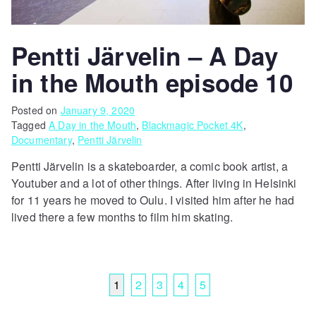
Pentti Järvelin – A Day
in the Mouth episode 10
Posted on
January 9, 2020
Tagged
A Day in the Mouth
,
Blackmagic Pocket 4K
,
Documentary
,
Pentti Järvelin
Pentti Järvelin is a skateboarder, a comic book artist, a
Youtuber and a lot of other things. After living in Helsinki
for 11 years he moved to Oulu. I visited him after he had
lived there a few months to film him skating.
1
2
3
4
5