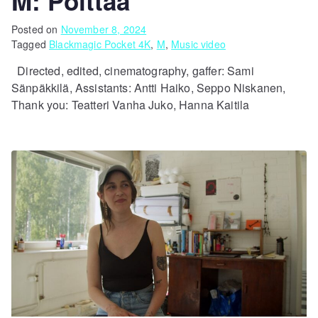
M: Polttaa
Posted on
November 8, 2024
Tagged
Blackmagic Pocket 4K
,
M
,
Music video
Directed, edited, cinematography, gaffer: Sami
Sänpäkkilä, Assistants: Antti Haiko, Seppo Niskanen,
Thank you: Teatteri Vanha Juko, Hanna Kaitila