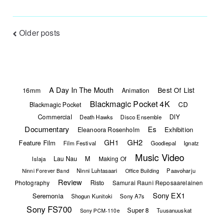
Posts
Older posts
navigation
A Day In The Mouth
Best Of List
16mm
Animation
Blackmagic Pocket 4K
CD
Blackmagic Pocket
Commercial
DIY
Death Hawks
Disco Ensemble
Documentary
Es
Exhibition
Eleanoora Rosenholm
GH2
GH1
Feature Film
Film Festival
Goodiepal
Ignatz
Music Video
M
Lau Nau
Making Of
Islaja
Ninni Luhtasaari
Paavoharju
Ninni Forever Band
Office Building
Review
Photography
Risto
Samurai Rauni Reposaarelainen
Sony EX1
Seremonia
Shogun Kunitoki
Sony A7s
Sony FS700
Super 8
Tuusanuuskat
Sony PCM-110e