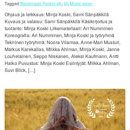
Tagged
Blackmagic Pocket 4K
,
M
,
Music video
Ohjaus ja leikkaus: Minja Koski, Sami Sänpäkkilä
Kuvaus ja valaisu: Sami Sänpäkkilä Käsikirjoitus ja
tuotanto: Minja Koski Liikemateriaali: Ari Numminen
Koreografia: Ari Numminen, Minja Koski ja työryhmä
Tekninen työryhmä: Noora Vilamaa, Anne-Mari Musturi,
Markus Karekallas, Miikka Ahlman, Minja Koski, Janne
Louhelainen, Seppo Niskanen, Aleksi Kaufmann, Antti
Haiko Puvustus: Minja Koski Esiintyjät: Miikka Ahlman,
Suvi Blick, […]