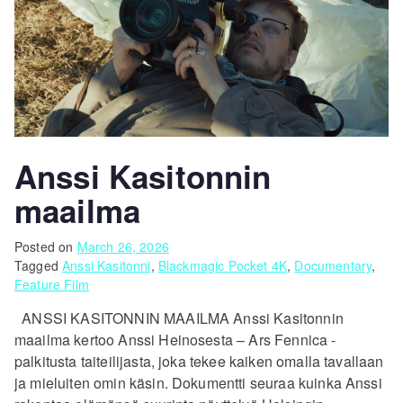
Anssi Kasitonnin
maailma
Posted on
March 26, 2026
Tagged
Anssi Kasitonni
,
Blackmagic Pocket 4K
,
Documentary
,
Feature Film
ANSSI KASITONNIN MAAILMA Anssi Kasitonnin
maailma kertoo Anssi Heinosesta – Ars Fennica -
palkitusta taiteilijasta, joka tekee kaiken omalla tavallaan
ja mieluiten omin käsin. Dokumentti seuraa kuinka Anssi